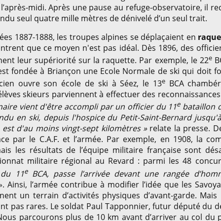
l’après-midi. Après une pause au refuge-observatoire, il r
ndu seul quatre mille mètres de dénivelé d’un seul trait.
ées 1887-1888, les troupes alpines se déplaçaient en
raque
ntrent que ce moyen n'est pas idéal. Dès 1896, des officier
e
nt leur supériorité sur la raquette. Par exemple, le 22
BC
st fondée à Briançon une Ecole Normale de ski qui doit fo
e
en ouvre son école de ski à Séez, le 13
BCA chambéri
s élèves skieurs parviennent à effectuer des reconnaissances
e
aire vient d'être accompli par un officier du 11
bataillon 
ndu en ski, depuis l'hospice du Petit-Saint-Bernard jusqu'à 
 est d'au moins vingt-sept kilomètres »
relate la presse. D
ace par le C.A.F. et l’armée. Par exemple, en 1908, la 
ais les résultats de l’équipe militaire française sont dé
onnat militaire régional au Revard : parmi les 48 concu
e
 du 11
BCA, passe l’arrivée devant une rangée d’hom
. Ainsi, l’armée contribue à modifier l’idée que les Savoy
nent un terrain d’activités physiques d’avant-garde. Mais 
sont pas rares. Le soldat Paul Tapponnier, futur député d
Nous parcourons plus de 10 km avant d’arriver au col du p