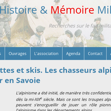
Histoire &
Mémoire
Mil
Recherches sur le fait milit
s
Ouvrages
L'association
Agenda
Contact
tes et skis. Les chasseurs alp
r en Savoie
L’alpinisme a été initié, de manière très confidenti
e
dès la mi-XIX
siècle. Mais ce sont les troupes alp
peuvent s’enorgueillir de jouer un rôle pionn
l’alpinisme dans les départements alpins.