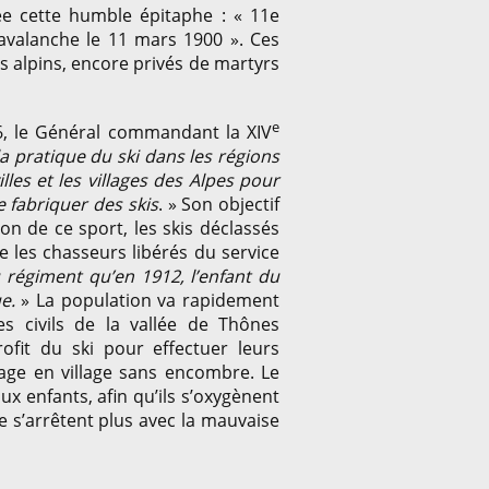
ée cette humble épitaphe : « 11e
avalanche le 11 mars 1900 ». Ces
ns alpins, encore privés de martyrs
e
06, le Général commandant la XIV
la pratique du ski dans les régions
lles et les villages des Alpes pour
 fabriquer des skis
. » Son objectif
sion de ce sport, les skis déclassés
e les chasseurs libérés du service
 régiment qu’en 1912, l’enfant du
ue.
» La population va rapidement
s civils de la vallée de Thônes
rofit du ski pour effectuer leurs
lage en village sans encombre. Le
ux enfants, afin qu’ils s’oxygènent
e s’arrêtent plus avec la mauvaise