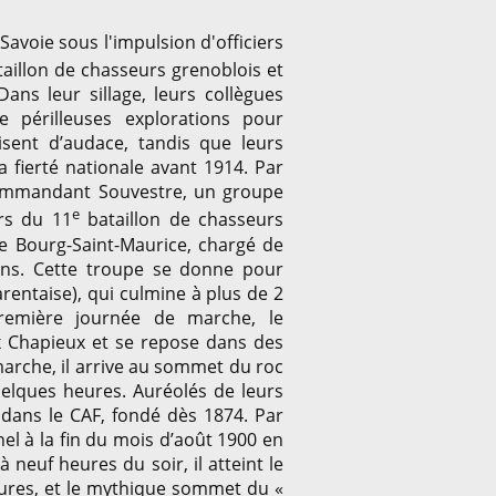
Savoie sous l'impulsion d'officiers
aillon de chasseurs grenoblois et
Dans leur sillage, leurs collègues
 périlleuses explorations pour
isent d’audace, tandis que leurs
la fierté nationale avant 1914. Par
 commandant Souvestre, un groupe
e
rs du 11
bataillon de chasseurs
tte Bourg-Saint-Maurice, chargé de
ns. Cette troupe se donne pour
Tarentaise), qui culmine à plus de 2
première journée de marche, le
x Chapieux et se repose dans des
marche, il arrive au sommet du roc
uelques heures. Auréolés de leurs
n dans le CAF, fondé dès 1874. Par
nel à la fin du mois d’août 1900 en
 neuf heures du soir, il atteint le
eures, et le mythique sommet du «