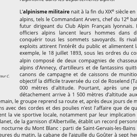
e
L’
alpinisme militaire
nait à la fin du XIX
siècle en 
e
alpins, tels le Commandant Arvers, chef du 12
bat
futur dirigeant du Club Alpin Français lyonnais. 
officiers alpins lancent leurs hommes dans de
conquérir tous les sommets savoyards. Ils rival
exploits attirent l’intérêt du public et alimentent 
exemple, le 18 juillet 1893, sous les ordres du
alpin composé de deux compagnies de chasseu
alpins d’Annecy, d’artilleurs et de fantassins qui
canons de campagne et de caissons de munitio
teur C.
objectif la difficile traversée du col de Roselend (
000 mètres d'altitude. Pourtant, après une 
détachement arrive à 1 500 mètres d’altitude au
main, le groupe reprend sa route et, après deux jours de 
ns avec des cordes et des poulies n’est l'affaire que de q
iment la vie sportive locale, notamment par leur implicatio
anet, de la garnison d’Albertville, établit un record person
nocturne du Mont Blanc : parti de Saint-Gervais-les-Bains à
eures du matin, la cabane de l’aiguille du Goûter à sept h