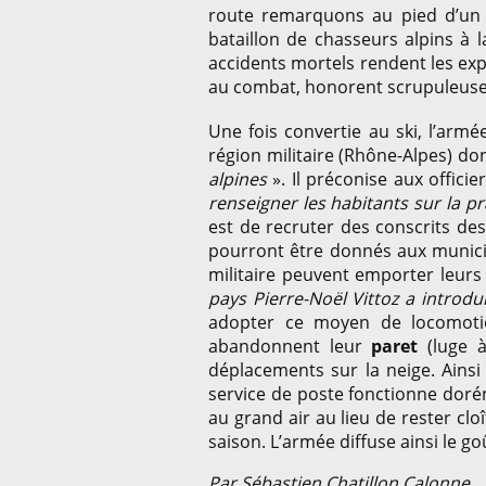
route remarquons au pied d’un r
bataillon de chasseurs alpins à
accidents mortels rendent les expl
au combat, honorent scrupuleuse
Une fois convertie au ski, l’arm
région militaire (Rhône-Alpes) d
alpines
». Il préconise aux offici
renseigner les habitants sur la p
est de recruter des conscrits des h
pourront être donnés aux municipa
militaire peuvent emporter leurs 
pays Pierre-Noël Vittoz a introdu
adopter ce moyen de locomotion
abandonnent leur
paret
(luge à
déplacements sur la neige. Ainsi
service de poste fonctionne doréna
au grand air au lieu de rester cl
saison. L’armée diffuse ainsi le go
Par Sébastien Chatillon Calonne