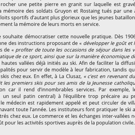
ocher une petite pierre en granit sur laquelle est grav
 la mémoire des soldats Gruyon et Rostaing tués par une 
oits sportifs d’autant plus glorieux que les jeunes bataillo
ment la mémoire de leurs morts en service.
ée souhaite démocratiser cette nouvelle pratique. Dès 19
onne des instructions proposant de «
développer le goût et 
ers de «
profiter de toute les occasions de séjour dans les vi
ratique de ce sport, ainsi que sur la manière économique de
autes vallées déjà initiés au ski. Afin de faciliter la diffu
lités pour servir de modèle à leur fabrication, tandis qu
skis chez eux. En effet, à La Clusaz,
« c’est en revenant du
it les premiers skis pour ses amis de la Jeunesse catholiq
 car il rend d’innombrables services. Par exemple, le
 un seul patin central) à l’équilibre trop précaire au p
 le médecin est rapidement appelé et peut circuler de vil
vant toute l’année. Les instituteurs font pratiquer le ski a
oîtrés chez eux. Le commerce et les échanges inter-vallées n
ût pour les activités sportives auprès de la population civile.