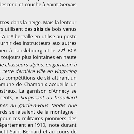
edescend et couche à Saint-Gervais
ttes
dans la neige. Mais la lenteur
s utilisent des
skis
de bois venus
A d’Albertville en utilise au poste
urnir des instructeurs aux autres
e
en à Lanslebourg et le 22
BCA
 toujours plus lointaines en haute
de chasseurs alpins, en garnison à
cette dernière ville en vingt-cinq
es compétitions de ski attirant un
commune de Chamonix accueille un
sastreux. La garnison d’Annecy se
rrents, «
Surgissant du brouillard
mes au garde-à-vous tandis que
ards se faisaient de la montagne :
pour ces militaires pionniers des
u département en 1919, note durant
etit-Saint-Bernard et au cours de