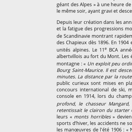
géant des Alpes » à une heure de 
le même soir, ayant gravi et desce
Depuis leur création dans les ann
et la fatigue des progressions mo
de Scandinavie montrant rapideme
des Chapieux dès 1896. En 1904 e
e
unités alpines. Le 11
BCA annéci
albertvillois au fort du Mont. Le
montagne : «
Un exploit peu ordin
Bourg Saint-Maurice. Il est desce
minutes. La distance par la route
public curieux sont mises en pl
concours international de ski, m
console en 1914, lors du champi
profond, le chasseur Mangard,
retentissait le clairon du starter
»
leurs «
monts horribles
» devien
sports d’hiver, les accidents ne 
les manœuvres de l'été 1906 : « 