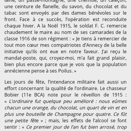
laine, un passe-montagne, une chemise, un caleçon,
une ceinture de flanelle, du savon, du chocolat et du
tabac sont envoyés par des dames bénévoles sur le
front. Face à ce succès, l’opération est reconduite
chaque hiver. A la Noël 1915, le soldat F. C. remercie
chaudement le maire au nom de ses camarades de la
classe 1916 de son régiment : « Je tiens à remercier de
tout mon cœur mes compatriotes d’Annecy de la belle
initiative qu’ils ont eue en notre faveur. J’ai reçu le
mandat-poste, qui, croyez-moi, m’a fait grand plaisir,
bien plus encore parce que je vois que la population
annécienne pense à ses Poilus. »
Les jours de fête, l’intendance militaire fait aussi un
effort concernant la qualité de l’ordinaire. Le chasseur
Bobier (11e BCA) note pour le réveillon de 1915 :
«
L’ordinaire fut quelque peu amélioré : nous eûmes
chacun une orange, du chocolat, un quart de vin et en
plus une bouteille de Champagne pour quatre. Ce fût
une petite fêt
e » ; mais, les effets de l’alcool se font
sentir : «
Ce premier jour de l’an fut bien arrosé, trop