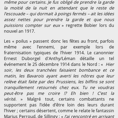
même pour certains. Je fus obligé de prendre la garde
la moitié de la nuit en attendant que le reste de
l’escouade – qui dormait à poings fermés – ait les idées
assez nettes pour prendre la garde et que nous
puissions compter sur eux
» regrette Bobier lors du
nouvel an 1917.
Les « poilus » passent donc les fêtes au front, parfois
même avec l’ennemi, par exemple lors de
fraternisation typiques de l’hiver 1914. Le canonnier
Ernest Duborgel d'Anthy/Léman détaille un tel
événement le 25 décembre 1914 dans le Nord : «
Hier
soir, les deux tranchées faisaient bombance et ce
matin, les Bavarois ayant averti les nôtres que leur
relève était faite par des Prussiens, les biffins se sont
tranquillement retournés chez eux. Tu ne voudras
peut-être pas me croire !? Eh bien ! C’est la
vérité.
» Malgré tout, certains combattants ne
supportent pas l’idée d’être loin des leurs durant
l’hiver ; certains désertent, comme le relate le fantassin
Marius Perroud, de Sillingy : «
J’ai rencontré en arrivant