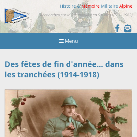
Histoire &
Mémoire
Militaire
Alpine
Recherches sur le fait militaire en Savoie (1870 - 1962)
Menu
Des fêtes de fin d'année... dans
les tranchées (1914-1918)