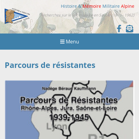
Histoire &
Mémoire
Militaire
Alpine
Recherches sur le fait militaire en Savoie (1870 - 1962)
Menu
Parcours de résistantes